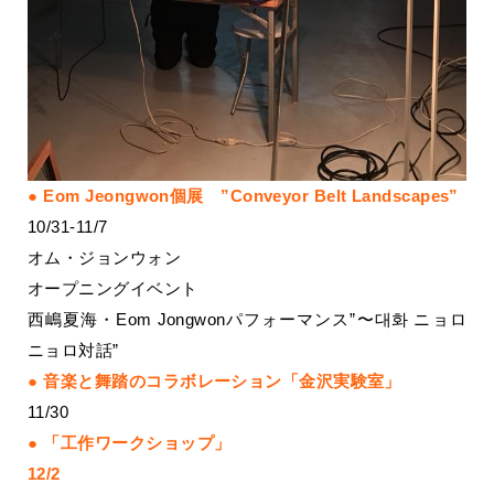
Eom Jeongwon個展 ”Conveyor Belt Landscapes”
10/31-11/7
オム・ジョンウォン
オープニングイベント
西嶋夏海・Eom Jongwonパフォーマンス”〜대화 ニョロ
ニョロ対話”
音楽と舞踏のコラボレーション「金沢実験室」
11/30
「工作ワークショップ」
12/2