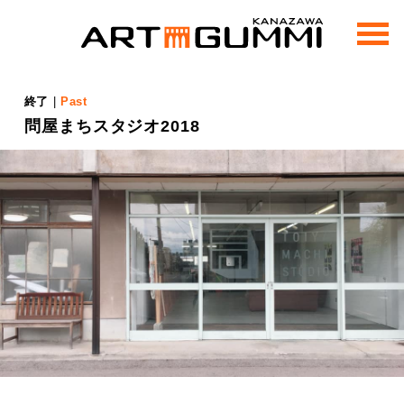
m
e
n
u
終了
|
Past
問屋まちスタジオ2018