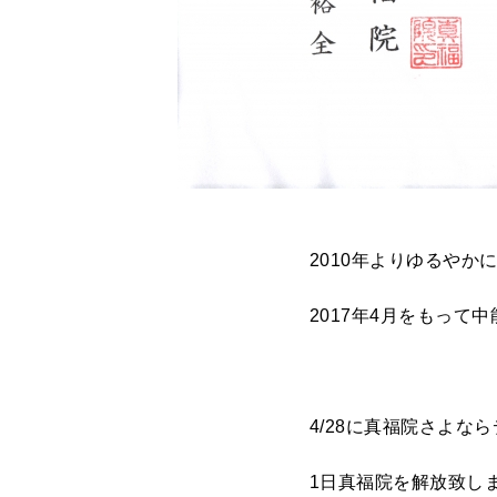
2010年よりゆるや
2017年4月をもって
4/28に真福院さよな
1日真福院を解放致し