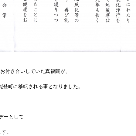
かにお付き合いしていた真福院が、
中能登町に移転される事となりました。
らデーとして
ます。