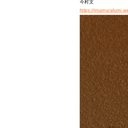
今村文
https://imamurafumi.w