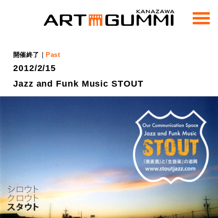
m
e
n
u
開催終了
|
Past
2012/2/15
Jazz and Funk Music STOUT