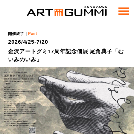
m
e
n
u
開催終了
|
Past
2026/4/25-7/20
金沢アートグミ17周年記念個展 尾角典子「む
いみのいみ」