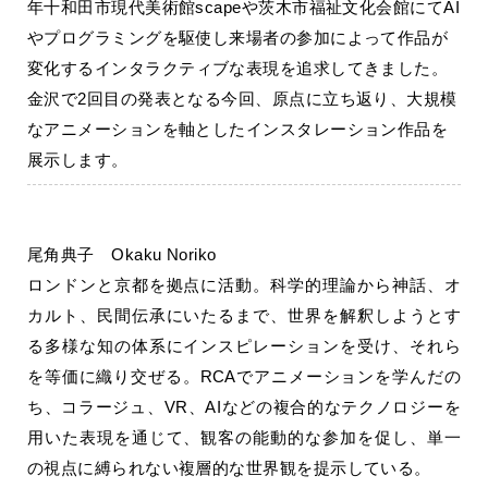
年十和田市現代美術館scapeや茨木市福祉文化会館にてAI
やプログラミングを駆使し来場者の参加によって作品が
変化するイ
ンタラクティブな表現を追求してきました。
金沢で2回目の発表となる今回、原点に立ち返り、
大規模
なアニメーションを軸としたインスタレーション作品を
展示
します。
尾角典子 Okaku Noriko
ロンドンと京都を拠点に活動。科学的理論から神話、オ
カルト、民間伝承にいたるまで、世界を解釈しようとす
る多様な知の体系にインスピレーションを受け、それら
を等価に織り交ぜる。RCAでアニメーションを学んだの
ち、コラージュ、VR、AIなどの複合的なテクノロジーを
用いた表現を通じて、観客の能動的な参加を促し、単一
の視点に縛られない複層的な世界観を提示している。