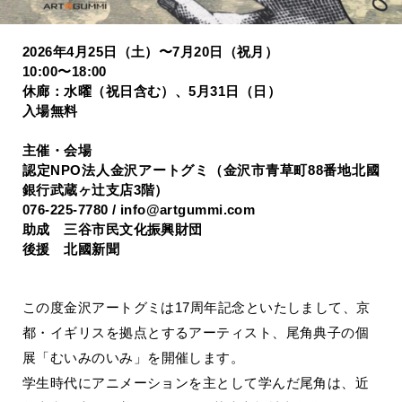
2026年4月25日（土）〜7月20日（祝月）
10:00〜18:00
休廊：水曜（祝日含む）、5月31日（日）
入場無料
主催・会場
認定NPO法人金沢アートグミ（金沢市青草町88番地北國
銀行武蔵ヶ辻支店3階）
076-225-7780 / info@artgummi.com
助成 三谷市民文化振興財団
後援 北國新聞
この度金沢アートグミは17周年記念といたしまして、京
都・
イギリスを拠点とするアーティスト、尾角典子の個
展「
むいみのいみ」を開催します。
学生時代にアニメーションを主として学んだ尾角は、
近