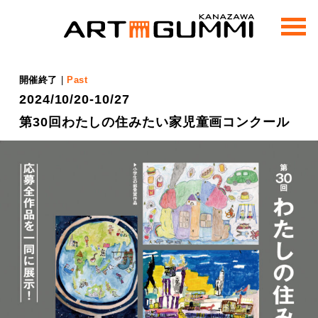
m
e
n
u
開催終了
|
Past
2024/10/20-10/27
第30回わたしの住みたい家児童画コンクール