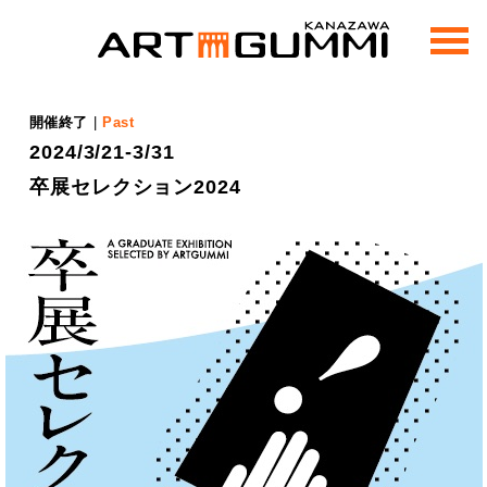
m
e
n
u
開催終了
|
Past
2024/3/21-3/31
卒展セレクション2024