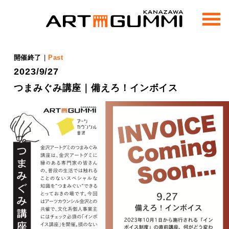
m
e
n
u
開催終了
|
Past
2023/9/27
つまみぐみ講座｜備えろ！インボイス