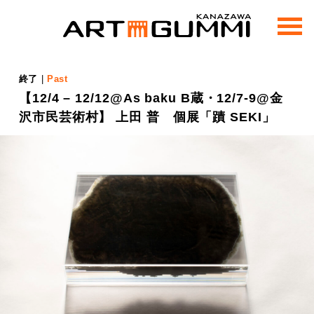
m
e
n
u
終了
|
Past
【12/4 – 12/12@As baku B蔵・12/7-9@金
沢市民芸術村】 上田 普 個展「蹟 SEKI」