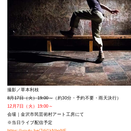
撮影／草本利枝
8月17日（火）19:00～
（約30分・予約不要・雨天決行）
12月7日（火）19:00～
会場｜金沢市民芸術村アート工房にて
※当日ライブ配信予定
https://youtu.be/7dij1kNbgNE